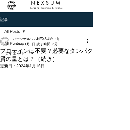
NEXSUM
Personal training & Pilates
記事
All Posts
パーソナルジムNEXSUM中山
All Posts
2024年1月1日
読了時間: 3分
プロテインは不要？必要なタンパク
ダイエット
質の量とは？（続き）
更新日：
2024年1月16日