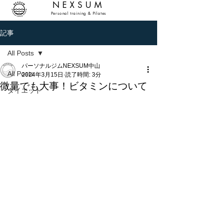
NEXSUM
Personal training & Pilates
記事
All Posts
パーソナルジムNEXSUM中山
All Posts
2024年3月15日
読了時間: 3分
微量でも大事！ビタミンについて
ダイエット