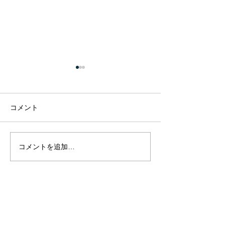
コメント
腸内環境って大
コメントを追加…
腸内環境を良くするポイ
ント