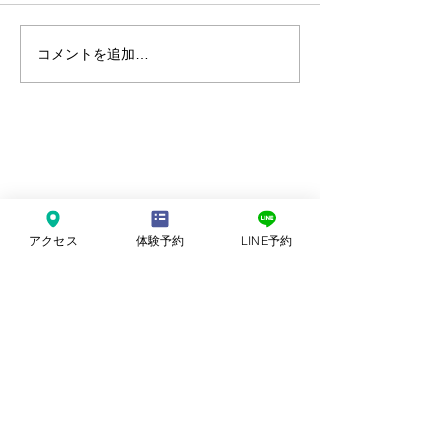
腸内環境って大
コメントを追加…
腸内環境を良くするポイ
ント
アクセス
体験予約
LINE予約