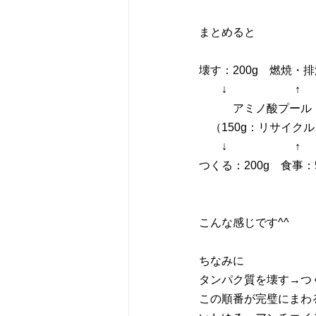
まとめると
壊す：200g　燃焼・排
　　↓　　　　　　↑
　　　アミノ酸プール
　（150g：リサイク
　　↓　　　　　　↑
つくる：200g　食事：5
こんな感じです^^
ちなみに
タンパク質を壊す→つ
この順番が完璧にまわ