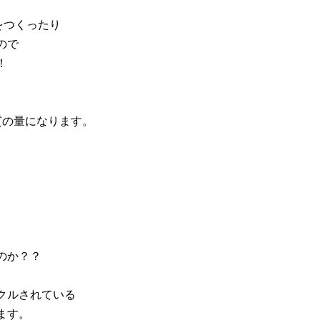
をつくったり
ので
！
質の量になります。
のか？？
クルされている
ます。