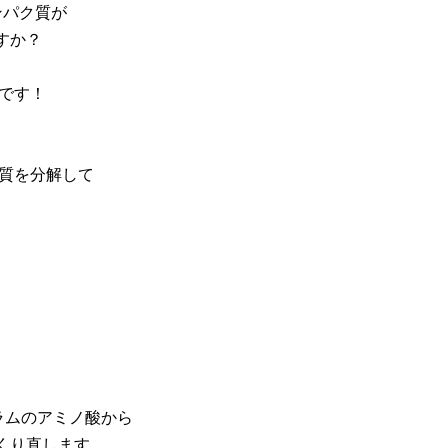
ンパク質が
すか？
いです！
ク質を分解して
ラムのアミノ酸から
くり直します。