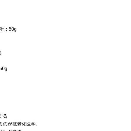
泄：50g
ル）
0g
くる
るのが抗老化医学。