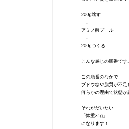
200g壊す
　↓
アミノ酸プール
　↓
200gつくる
こんな感じの順番です
この順番のなかで
ブドウ糖や脂質が不足
何らかの理由で状態が
それがだいたい
「体重×1g」
になります！